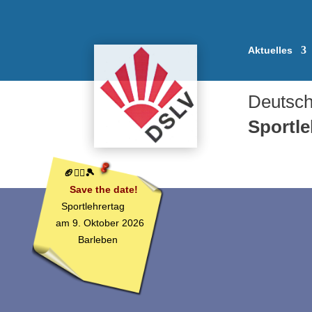
Aktuelles
Deutsch
Sportl
🏈🤸‍♀️🎾
Save the date!
Sportlehrertag
am 9. Oktober 2026
Barleben
Vorstand