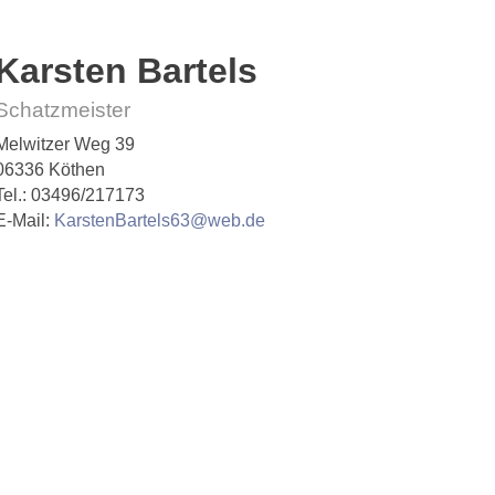
Karsten Bartels
Schatzmeister
Melwitzer Weg 39
06336 Köthen
Tel.: 03496/217173
E-Mail:
KarstenBartels63@web.de