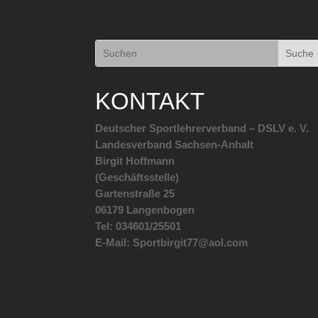
KONTAKT
Deutscher Sportlehrerverband – DSLV e. V.
Landesverband Sachsen-Anhalt
Birgit Hoffmann
(Geschäftsstelle)
Gartenstraße 25
06179 Langenbogen
Tel: 034601/25501
E-Mail: Sportbirgit77@aol.com