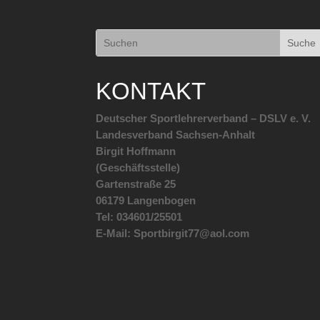
KONTAKT
Deutscher Sportlehrerverband – DSLV e. V.
Landesverband Sachsen-Anhalt
Birgit Hoffmann
(Geschäftsstelle)
Gartenstraße 25
06179 Langenbogen
Tel: 034601/25501
E-Mail: Sportbirgit77@aol.com