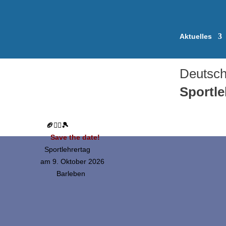
Aktuelles
Deutsch
Sportl
🏈🤸‍♀️🎾
Save the date!
Sportlehrertag
am 9. Oktober 2026
Barleben